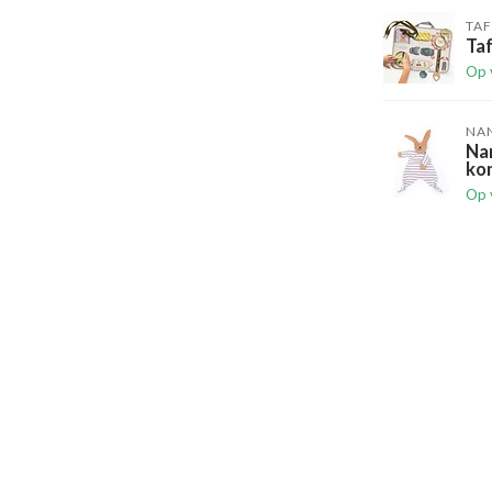
TAF
Taf
Op 
NA
Nan
kon
Op 