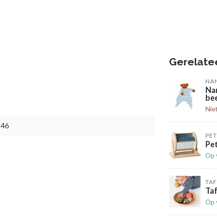
Gerelate
NA
Na
bee
Nie
346
PE
Pet
Op 
TAF
Ta
Op 