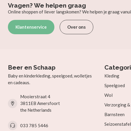
Vragen? We helpen graag
Online shoppen of liever langskomen? We helpen je graag vanui
Klantenservice
Over ons
Beer en Schaap
Categor
Baby en kinderkleding, speelgoed, wolletjes
Kleding
en cadeaus.
Speelgoed
Wol
Mooierstraat 4
3811EB Amersfoort
Verzorging 
the Netherlands
Barnsteen
Seizoenstafel
033 785 5446