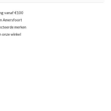
ing vanaf €100
in Amersfoort
ecteerde merken
in onze winkel