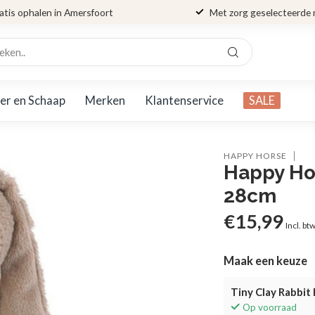
atis ophalen in Amersfoort
Met zorg geselecteerde
er en Schaap
Merken
Klantenservice
SALE
HAPPY HORSE
Happy Hor
28cm
€15,99
Incl. bt
Maak een keuze
Tiny Clay Rabbit
Op voorraad