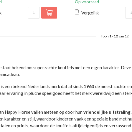
d
Op voorraad
k
Vergelijk
Toon
1
-
12
van 12
staat bekend om superzachte knuffels met een eigen karakter. Deze pop
aamcadeau.
is een bekend Nederlands merk dat al sinds
1963
de meest zachte en
aar ervaring in pluche speelgoed heeft het merk wereldwijd een ster
van Happy Horse vallen meteen op door hun
vriendelijke uitstralin
en karakter en stijl, waardoor kinderen vaak een speciale band met hu
ialen en prints, waardoor de knuffels altijd eigentijds en verrassend 