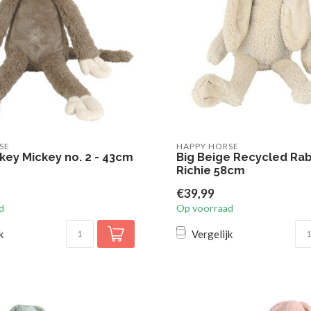
SE
HAPPY HORSE
key Mickey no. 2 - 43cm
Big Beige Recycled Rab
Richie 58cm
€39,99
d
Op voorraad
k
Vergelijk