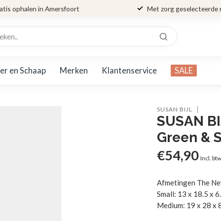
atis ophalen in Amersfoort
Met zorg geselecteerde
er en Schaap
Merken
Klantenservice
SALE
SUSAN BIJL
SUSAN BI
Green & 
€54,90
Incl. bt
Afmetingen The N
Small: 13 x 18.5 x 6
Medium: 19 x 28 x 