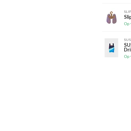
SLI
Sli
Op 
SUS
SU
Dri
Op 