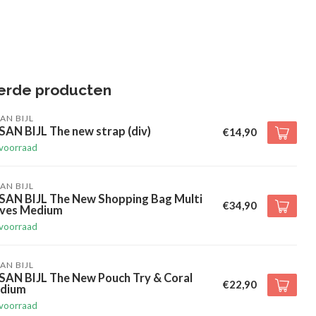
erde producten
AN BIJL
AN BIJL The new strap (div)
€14,90
voorraad
AN BIJL
SAN BIJL The New Shopping Bag Multi
€34,90
ives Medium
voorraad
AN BIJL
SAN BIJL The New Pouch Try & Coral
€22,90
dium
voorraad