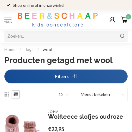
Shop online of in onze winkel
0
MENU
Home
/
Tags
/
wool
Producten getagd met wool
Filters
JOHA
Wolfleece slofjes oudroze
€22,95