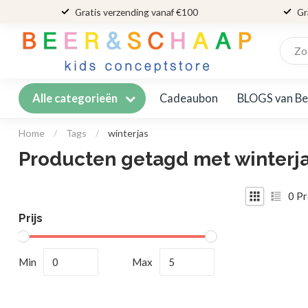
Gratis verzending vanaf €100
Gr
Cadeaubon
BLOGS van Be
Alle categorieën
Home
/
Tags
/
winterjas
Producten getagd met winterj
0
Pr
Prijs
Min
Max