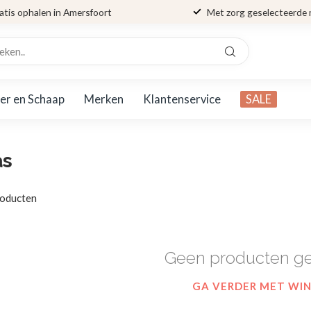
atis ophalen in Amersfoort
Met zorg geselecteerde
er en Schaap
Merken
Klantenservice
SALE
as
oducten
Geen producten g
GA VERDER MET WI