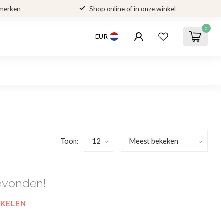
 merken
Shop online of in onze winkel
0
EUR
Toon:
evonden!
NKELEN