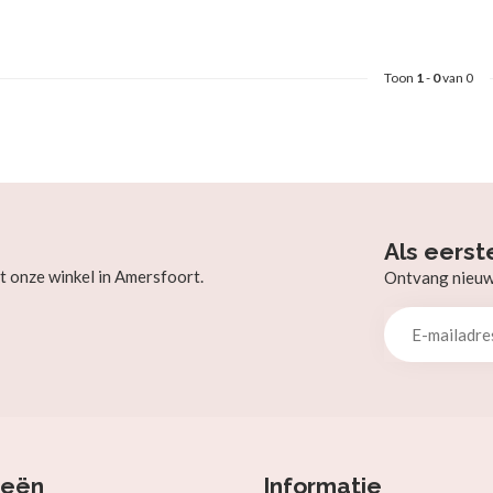
Toon
1
-
0
van 0
Als eerst
t onze winkel in Amersfoort.
Ontvang nieuw b
ieën
Informatie