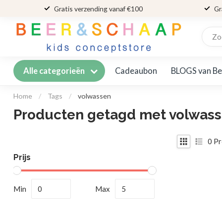
Gratis verzending vanaf €100
Gr
Cadeaubon
BLOGS van Be
Alle categorieën
Home
/
Tags
/
volwassen
Producten getagd met volwas
0
Pr
Prijs
Min
Max