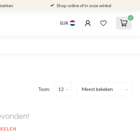
 merken
Shop online of in onze winkel
0
EUR
Toon:
evonden!
NKELEN