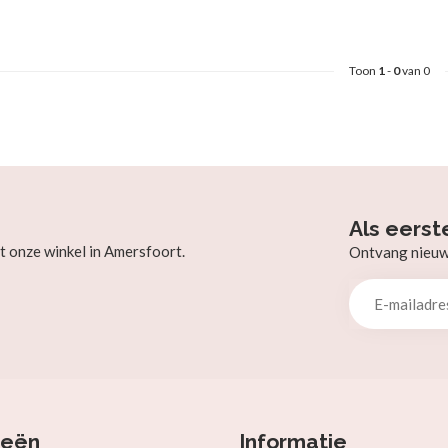
Toon
1
-
0
van 0
Als eerst
t onze winkel in Amersfoort.
Ontvang nieuw b
ieën
Informatie