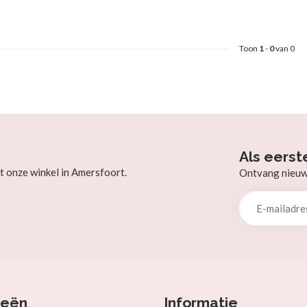
Toon
1
-
0
van 0
Als eerst
t onze winkel in Amersfoort.
Ontvang nieuw b
ieën
Informatie