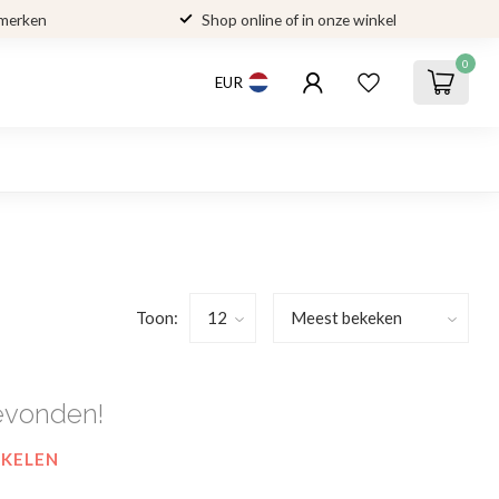
 merken
Shop online of in onze winkel
0
EUR
Toon:
evonden!
NKELEN