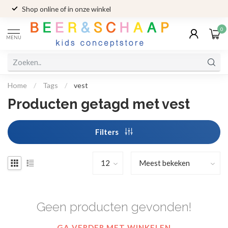
Shop online of in onze winkel
0
MENU
Home
/
Tags
/
vest
Producten getagd met vest
Filters
Geen producten gevonden!
GA VERDER MET WINKELEN