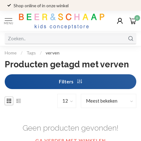
Shop online of in onze winkel
0
MENU
Home
/
Tags
/
verven
Producten getagd met verven
Filters
Geen producten gevonden!
GA VERDER MET WINKELEN