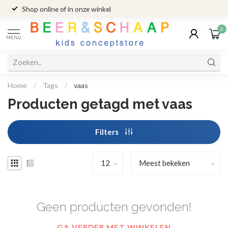
Shop online of in onze winkel
0
MENU
Home
/
Tags
/
vaas
Producten getagd met vaas
Filters
Geen producten gevonden!
GA VERDER MET WINKELEN