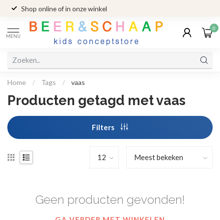
Shop online of in onze winkel
0
MENU
Home
/
Tags
/
vaas
Producten getagd met vaas
Filters
Geen producten gevonden!
GA VERDER MET WINKELEN