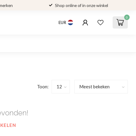
 merken
Shop online of in onze winkel
0
EUR
Toon:
evonden!
NKELEN