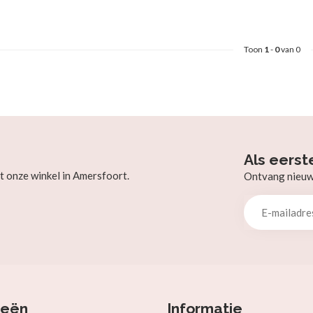
Toon
1
-
0
van 0
Als eerst
t onze winkel in Amersfoort.
Ontvang nieuw b
ieën
Informatie