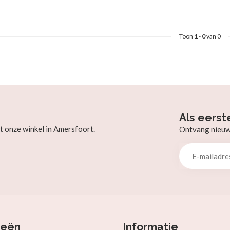
Toon
1
-
0
van 0
Als eerst
t onze winkel in Amersfoort.
Ontvang nieuw b
ieën
Informatie