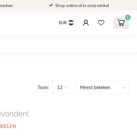
 merken
Shop online of in onze winkel
0
EUR
Toon:
evonden!
NKELEN