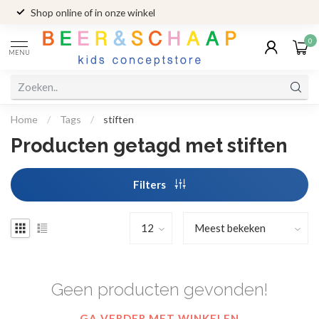
Shop online of in onze winkel
0
MENU
Home
/
Tags
/
stiften
Producten getagd met stiften
Filters
Geen producten gevonden!
GA VERDER MET WINKELEN