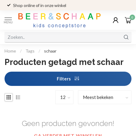
Shop online of in onze winkel
0
MENU
Home
/
Tags
/
schaar
Producten getagd met schaar
Filters
Geen producten gevonden!
GA VERDER MET WINKELEN