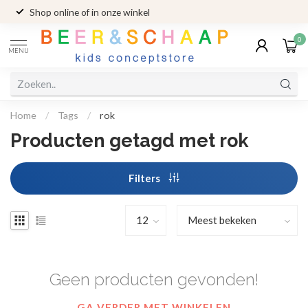
Shop online of in onze winkel
0
MENU
Home
/
Tags
/
rok
Producten getagd met rok
Filters
Geen producten gevonden!
GA VERDER MET WINKELEN