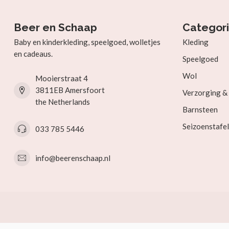
Beer en Schaap
Categor
Baby en kinderkleding, speelgoed, wolletjes
Kleding
en cadeaus.
Speelgoed
Wol
Mooierstraat 4
3811EB Amersfoort
Verzorging 
the Netherlands
Barnsteen
Seizoenstafel
033 785 5446
info@beerenschaap.nl