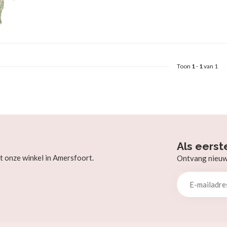
Toon
1
-
1
van 1
Als eerst
t onze winkel in Amersfoort.
Ontvang nieuw b