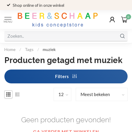
Shop online of in onze winkel
0
MENU
Home
/
Tags
/
muziek
Producten getagd met muziek
Filters
Geen producten gevonden!
GA VERDER MET WINKELEN