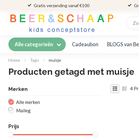
Gratis verzending vanaf €100
Gr
Cadeaubon
BLOGS van Be
Alle categorieën
Home
/
Tags
/
muisje
Producten getagd met muisje
4
Pr
Merken
Alle merken
Maileg
Prijs