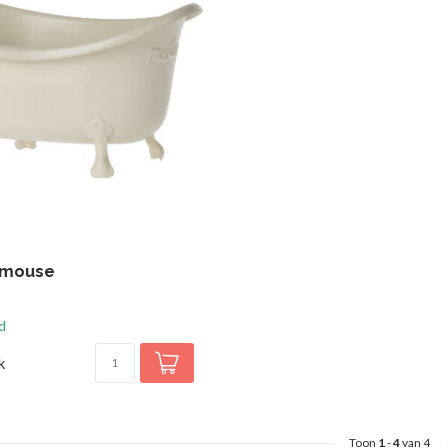
 mouse
d
k
Toon
1
-
4
van 4