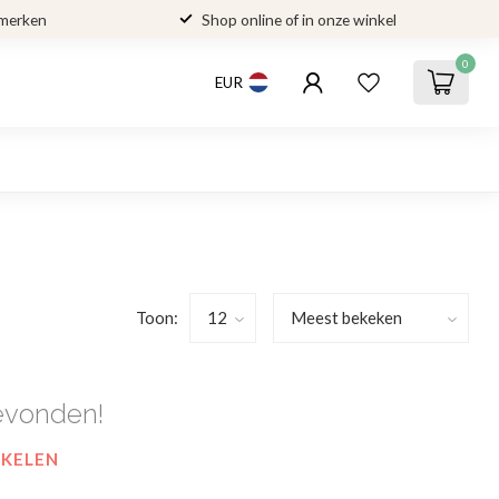
 merken
Shop online of in onze winkel
0
EUR
Toon:
evonden!
NKELEN