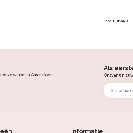
Toon
1
-
0
van 0
Als eerst
t onze winkel in Amersfoort.
Ontvang nieuw b
ieën
Informatie