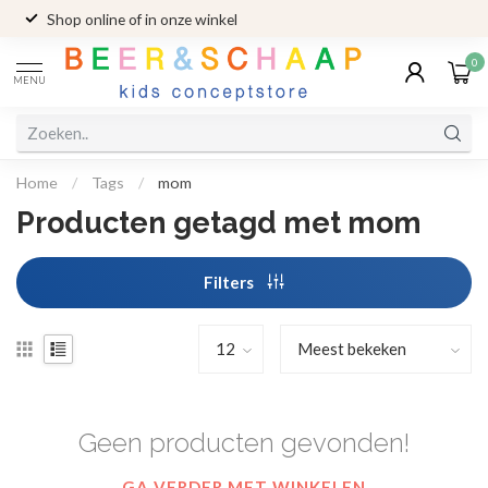
Shop online of in onze winkel
0
MENU
Home
/
Tags
/
mom
Producten getagd met mom
Filters
Geen producten gevonden!
GA VERDER MET WINKELEN