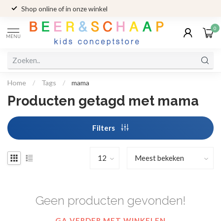
Shop online of in onze winkel
0
MENU
Home
/
Tags
/
mama
Producten getagd met mama
Filters
Geen producten gevonden!
GA VERDER MET WINKELEN