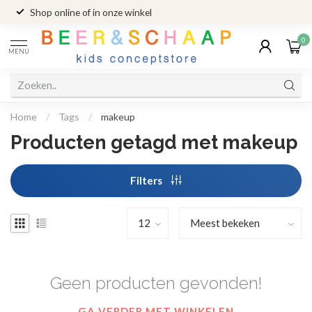
Shop online of in onze winkel
0
MENU
Home
/
Tags
/
makeup
Producten getagd met makeup
Filters
Geen producten gevonden!
GA VERDER MET WINKELEN