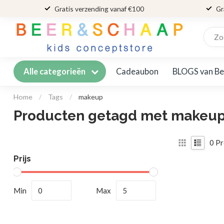
Gratis verzending vanaf €100
Gr
Cadeaubon
BLOGS van Be
Alle categorieën
Home
/
Tags
/
makeup
Producten getagd met makeu
0
Pr
Prijs
Min
Max