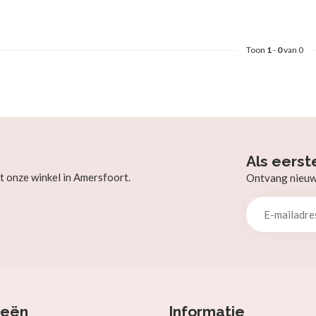
Toon
1
-
0
van 0
Als eerst
t onze winkel in Amersfoort.
Ontvang nieuw b
ieën
Informatie