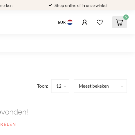
 merken
Shop online of in onze winkel
0
EUR
Toon:
evonden!
NKELEN