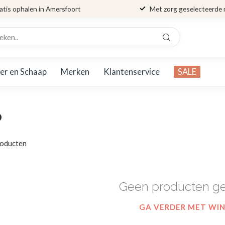
atis ophalen in Amersfoort
Met zorg geselecteerde
er en Schaap
Merken
Klantenservice
SALE
p
oducten
Geen producten g
GA VERDER MET WI