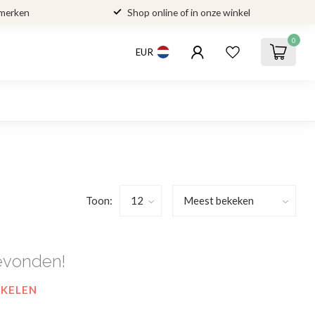
 merken
Shop online of in onze winkel
0
EUR
Toon:
evonden!
NKELEN