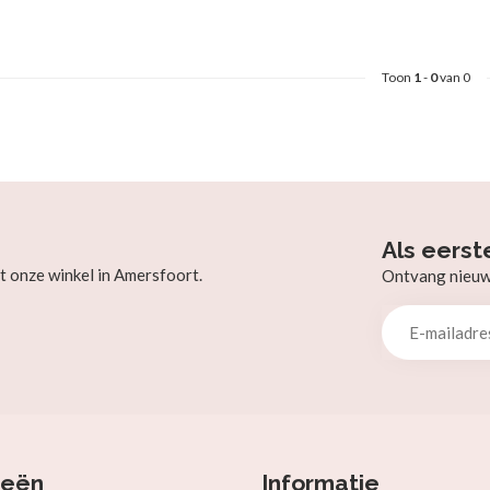
Toon
1
-
0
van 0
Als eerst
t onze winkel in Amersfoort.
Ontvang nieuw b
ieën
Informatie