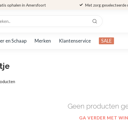
atis ophalen in Amersfoort
Met zorg geselecteerde
er en Schaap
Merken
Klantenservice
SALE
tje
oducten
Geen producten g
GA VERDER MET WI