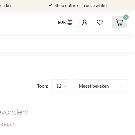
 merken
Shop online of in onze winkel
0
EUR
Toon:
evonden!
NKELEN