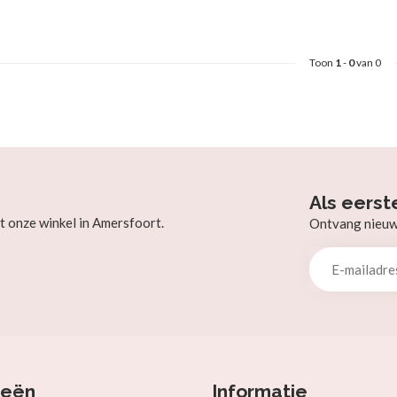
Toon
1
-
0
van 0
Als eerst
t onze winkel in Amersfoort.
Ontvang nieuw b
ieën
Informatie