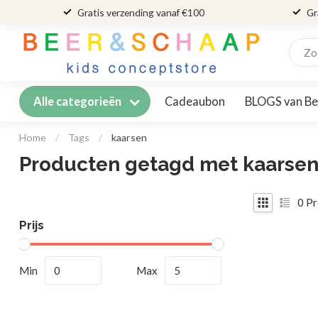
Gratis verzending vanaf €100
Gr
Cadeaubon
BLOGS van Be
Alle categorieën
Home
/
Tags
/
kaarsen
Producten getagd met kaarse
0
Pr
Prijs
Min
Max