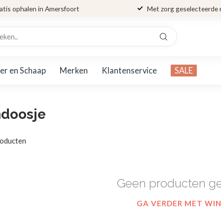
atis ophalen in Amersfoort
Met zorg geselecteerde
er en Schaap
Merken
Klantenservice
SALE
ndoosje
oducten
Geen producten g
GA VERDER MET WI