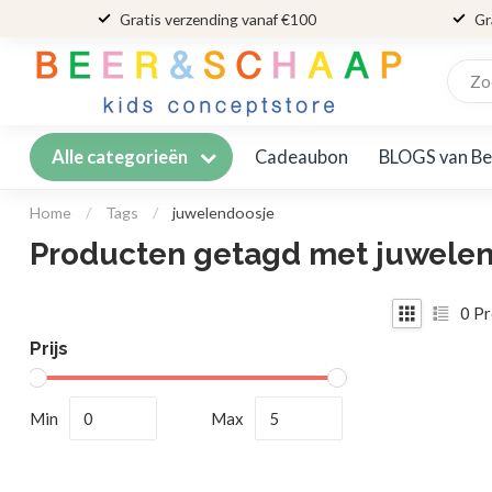
Gratis verzending vanaf €100
Gr
Cadeaubon
BLOGS van Be
Alle categorieën
Home
/
Tags
/
juwelendoosje
Producten getagd met juwele
0
Pr
Prijs
Min
Max