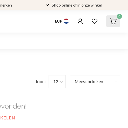
 merken
Shop online of in onze winkel
0
EUR
Toon:
evonden!
NKELEN