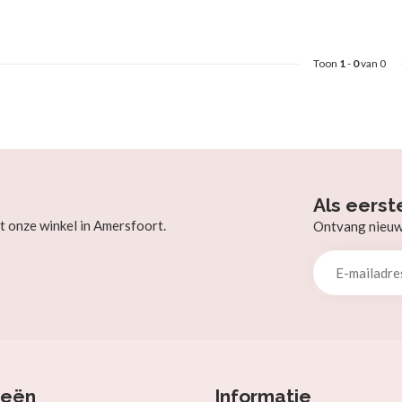
Toon
1
-
0
van 0
Als eerst
t onze winkel in Amersfoort.
Ontvang nieuw b
ieën
Informatie