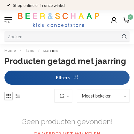
Shop online of in onze winkel
0
MENU
Home
/
Tags
/
jaarring
Producten getagd met jaarring
Filters
Geen producten gevonden!
GA VERDER MET WINKELEN