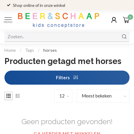
Shop online of in onze winkel
0
MENU
Home
/
Tags
/
horses
Producten getagd met horses
Filters
Geen producten gevonden!
GA VERDER MET WINKELEN