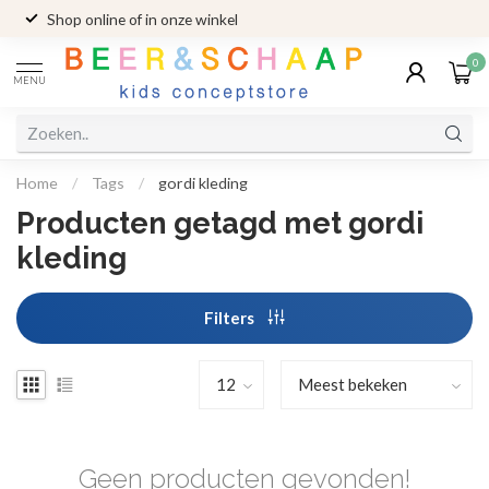
Shop online of in onze winkel
0
MENU
Home
/
Tags
/
gordi kleding
Producten getagd met gordi
kleding
Filters
Geen producten gevonden!