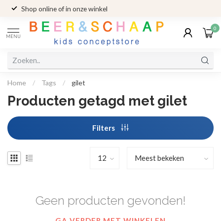
Shop online of in onze winkel
0
MENU
Home
/
Tags
/
gilet
Producten getagd met gilet
Filters
Geen producten gevonden!
GA VERDER MET WINKELEN