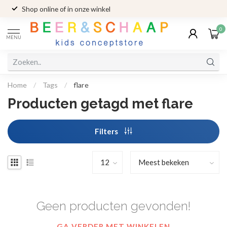
Shop online of in onze winkel
0
MENU
Home
/
Tags
/
flare
Producten getagd met flare
Filters
Geen producten gevonden!
GA VERDER MET WINKELEN