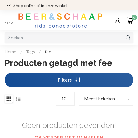
Shop online of in onze winkel
0
MENU
Home
/
Tags
/
fee
Producten getagd met fee
Filters
Geen producten gevonden!
GA VERDER MET WINKELEN