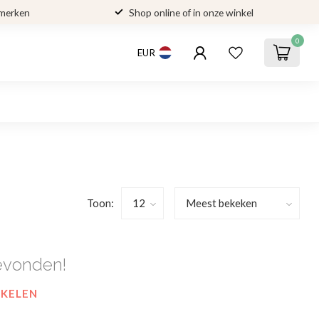
 merken
Shop online of in onze winkel
0
EUR
Toon:
evonden!
NKELEN