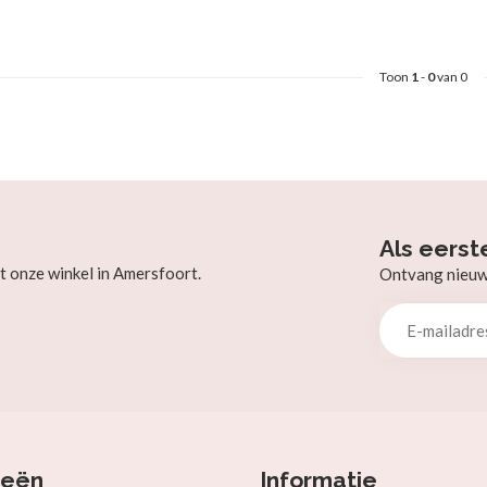
Toon
1
-
0
van 0
Als eerst
t onze winkel in Amersfoort.
Ontvang nieuw b
ieën
Informatie