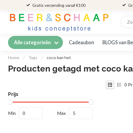
Gratis verzending vanaf €100
Gr
Cadeaubon
BLOGS van Be
Alle categorieën
Home
/
Tags
/
coco kan het
Producten getagd met coco ka
0
Pr
Prijs
Min
Max