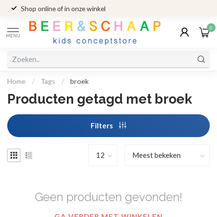
Shop online of in onze winkel
0
MENU
Home
/
Tags
/
broek
Producten getagd met broek
Filters
Geen producten gevonden!
GA VERDER MET WINKELEN