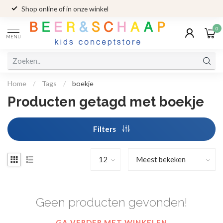
Shop online of in onze winkel
0
MENU
Home
/
Tags
/
boekje
Producten getagd met boekje
Filters
Geen producten gevonden!
GA VERDER MET WINKELEN