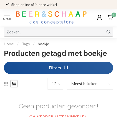
Shop online of in onze winkel
0
MENU
Home
/
Tags
/
boekje
Producten getagd met boekje
Filters
Geen producten gevonden!
GA VERDER MET WINKELEN