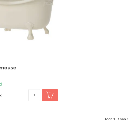
 mouse
d
k
Toon
1
-
1
van 1