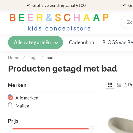
Gratis verzending vanaf €100
Gr
Cadeaubon
BLOGS van Be
Alle categorieën
Home
/
Tags
/
bad
Producten getagd met bad
1
Pr
Merken
Alle merken
Maileg
Prijs