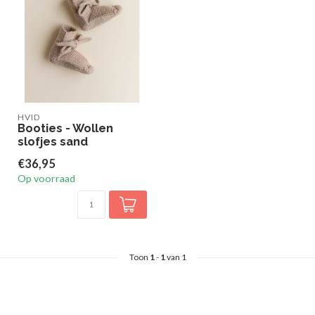
HVID
Booties - Wollen
slofjes sand
€36,95
Op voorraad
Toon
1
-
1
van 1