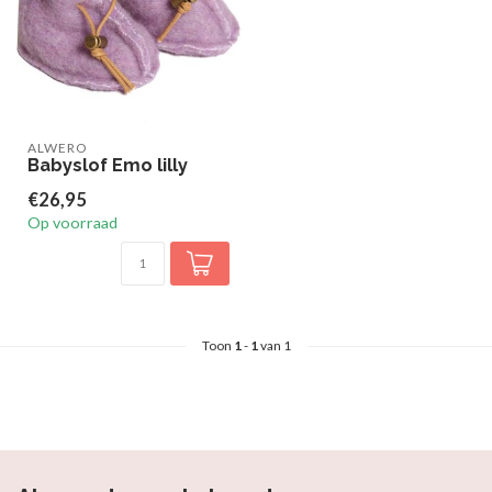
ALWERO
Babyslof Emo lilly
€26,95
Op voorraad
Toon
1
-
1
van 1