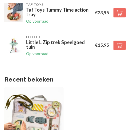
TAF TOYS
Taf Toys Tummy Time action
€23,95
tray
Op voorraad
LITTLE L
Little L Zip trek Speelgoed
€15,95
tuin
Op voorraad
Recent bekeken