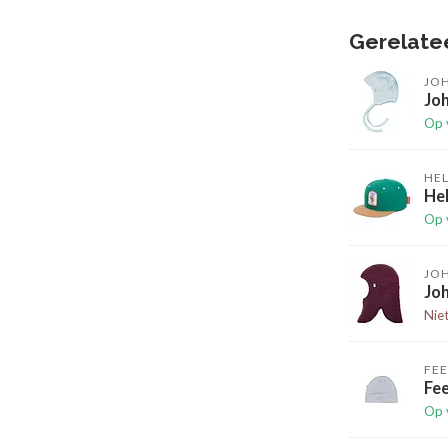
Gerelate
JO
Joh
Op 
HE
He
Op 
JO
Joh
Nie
FEE
Fee
Op 