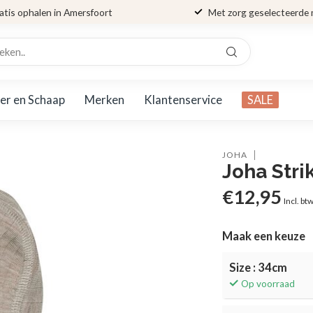
atis ophalen in Amersfoort
Met zorg geselecteerde
er en Schaap
Merken
Klantenservice
SALE
JOHA
Joha Stri
€12,95
Incl. bt
Maak een keuze
Size : 34cm
Op voorraad