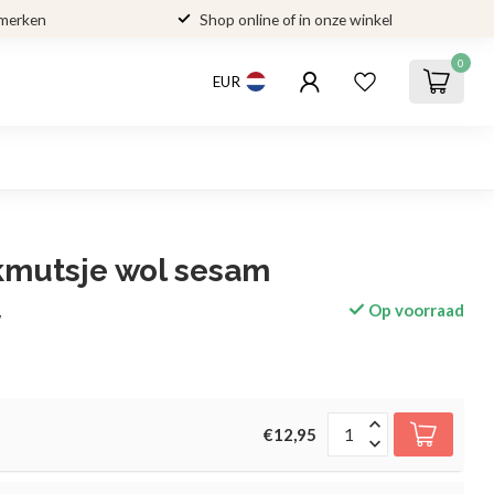
 merken
Shop online of in onze winkel
0
EUR
kmutsje wol sesam
Op voorraad
w
€12,95