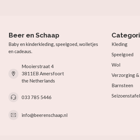
Beer en Schaap
Categor
Baby en kinderkleding, speelgoed, wolletjes
Kleding
en cadeaus.
Speelgoed
Wol
Mooierstraat 4
3811EB Amersfoort
Verzorging 
the Netherlands
Barnsteen
Seizoenstafel
033 785 5446
info@beerenschaap.nl