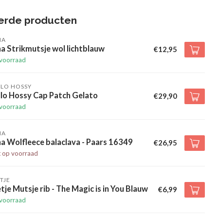
erde producten
HA
a Strikmutsje wol lichtblauw
€12,95
voorraad
LLO HOSSY
llo Hossy Cap Patch Gelato
€29,90
voorraad
HA
a Wolfleece balaclava - Paars 16349
€26,95
t op voorraad
TJE
tje Mutsje rib - The Magic is in You Blauw
€6,99
voorraad