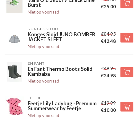
Vans Old Skool V Check Lime
Burst
€25,00
Niet op voorraad
KONGES SLOJD
€84,95
Konges Slojd JUNO BOMBER
JACKET SLEET
€42,48
Niet op voorraad
EN FANT
€49,95
En Fant Thermo Boots Solid
Kambaba
€24,98
Niet op voorraad
FEETJE
€19,99
Feetje Lily Ladybug - Premium
Summerwear by Feetje
€10,00
Niet op voorraad