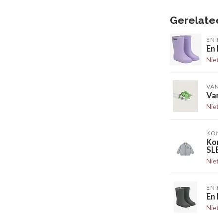
Gerelate
EN 
En
Nie
VA
Van
Nie
KO
Ko
SL
Nie
EN 
En
Nie