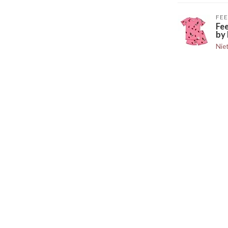
FEE
Fe
by 
Nie