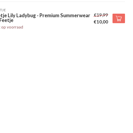
TJE
€19,99
etje Lily Ladybug - Premium Summerwear
Feetje
€10,00
t op voorraad