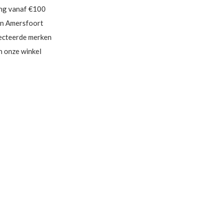
ing vanaf €100
in Amersfoort
ecteerde merken
in onze winkel