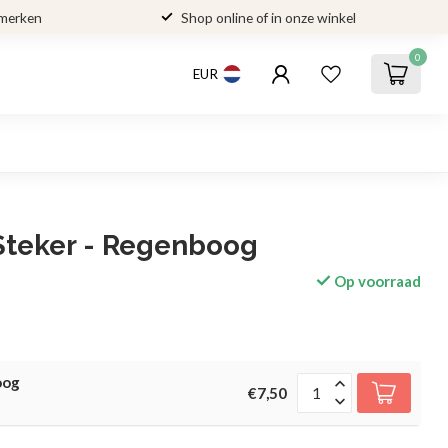
 merken
Shop online of in onze winkel
0
EUR
Steker - Regenboog
Op voorraad
oog
€7,50