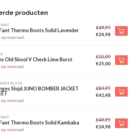
erde producten
FANT
€49,95
 Fant Thermo Boots Solid Lavender
€24,98
t op voorraad
NS
€50,00
s Old Skool V Check Lime Burst
€25,00
t op voorraad
NGES SLOJD
€84,95
nges Slojd JUNO BOMBER JACKET
EET
€42,48
t op voorraad
FANT
€49,95
 Fant Thermo Boots Solid Kambaba
€24,98
t op voorraad