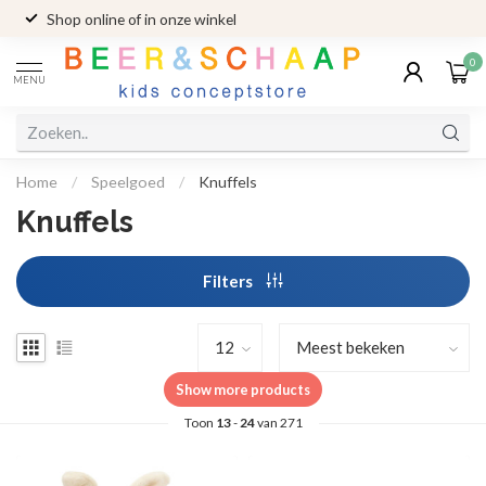
Shop online of in onze winkel
0
MENU
Home
/
Speelgoed
/
Knuffels
Knuffels
Filters
Show more products
Toon
13
-
24
van 271