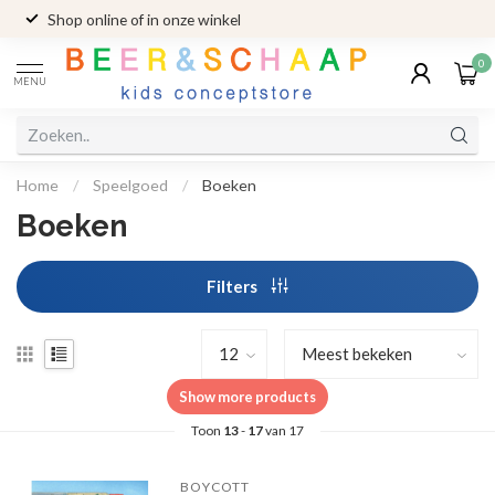
Shop online of in onze winkel
0
MENU
Home
/
Speelgoed
/
Boeken
Boeken
Filters
Show more products
Toon
13
-
17
van 17
BOYCOTT