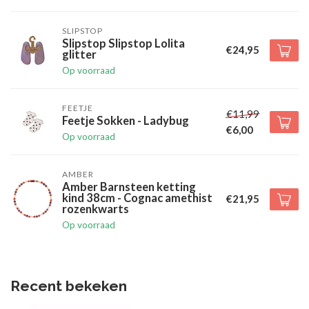
SLIPSTOP
Slipstop Slipstop Lolita
€24,95
glitter
Op voorraad
FEETJE
€11,99
Feetje Sokken - Ladybug
€6,00
Op voorraad
AMBER
Amber Barnsteen ketting
kind 38cm - Cognac amethist
€21,95
rozenkwarts
Op voorraad
Recent bekeken