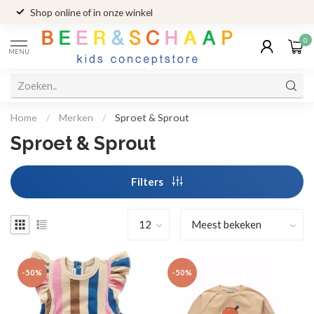
Shop online of in onze winkel
0
MENU
Home
/
Merken
/
Sproet & Sprout
Sproet & Sprout
Filters
-50%
-50%