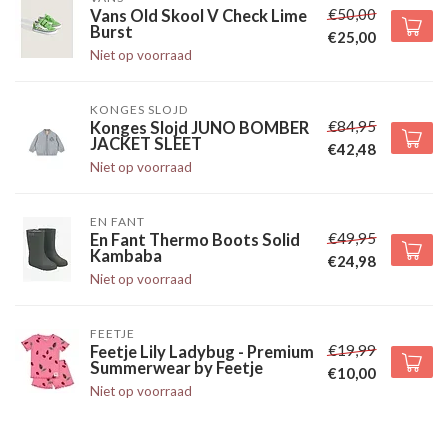
€50,00
Vans Old Skool V Check Lime
Burst
€25,00
Niet op voorraad
KONGES SLOJD
€84,95
Konges Slojd JUNO BOMBER
JACKET SLEET
€42,48
Niet op voorraad
EN FANT
€49,95
En Fant Thermo Boots Solid
Kambaba
€24,98
Niet op voorraad
FEETJE
€19,99
Feetje Lily Ladybug - Premium
Summerwear by Feetje
€10,00
Niet op voorraad