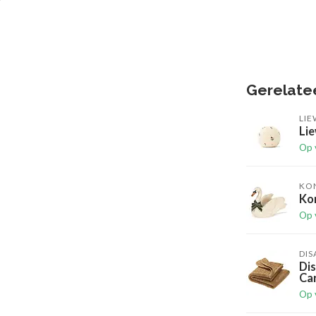
Gerelate
LI
Lie
Op 
KO
Ko
Op 
DIS
Di
Ca
Op 