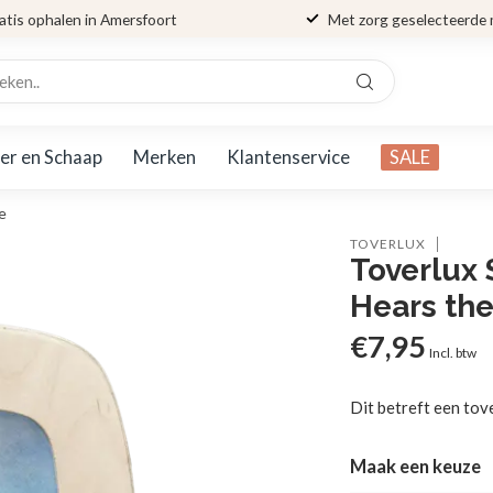
atis ophalen in Amersfoort
Met zorg geselecteerde
er en Schaap
Merken
Klantenservice
SALE
e
TOVERLUX
Toverlux 
Hears the
€7,95
Incl. btw
Dit betreft een tov
Maak een keuze