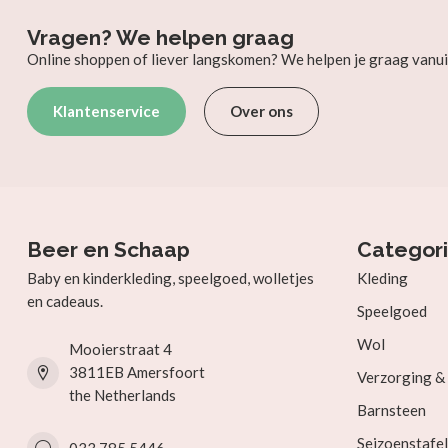
Vragen? We helpen graag
Online shoppen of liever langskomen? We helpen je graag vanui
Klantenservice
Over ons
Beer en Schaap
Categor
Baby en kinderkleding, speelgoed, wolletjes
Kleding
en cadeaus.
Speelgoed
Wol
Mooierstraat 4
3811EB Amersfoort
Verzorging 
the Netherlands
Barnsteen
Seizoenstafel
033 785 5446