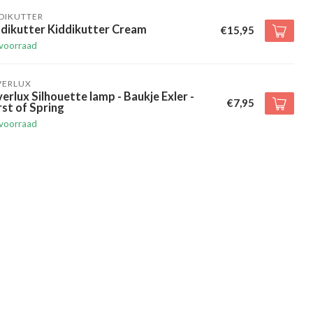
DIKUTTER
ddikutter Kiddikutter Cream
€15,95
voorraad
VERLUX
erlux Silhouette lamp - Baukje Exler -
€7,95
st of Spring
voorraad