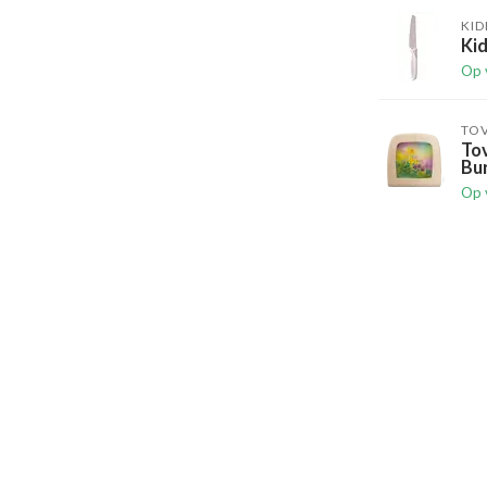
KID
Ki
Op 
TO
Tov
Bur
Op 