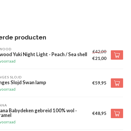
erde producten
EWOOD
€42,00
wood Yuki Night Light - Peach / Sea shell
€21,00
voorraad
NGES SLOJD
nges Slojd Swan lamp
€59,95
voorraad
ANA
sana Babydeken gebreid 100% wol -
€48,95
ramel
voorraad