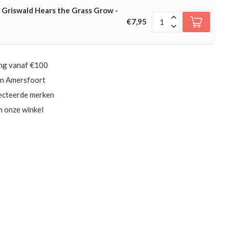
- Griswald Hears the Grass Grow -
€7,95
ing vanaf €100
in Amersfoort
ecteerde merken
in onze winkel